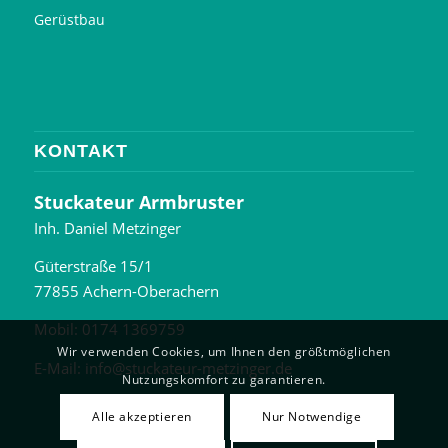
Gerüstbau
KONTAKT
Stuckateur Armbruster
Inh. Daniel Metzinger
Güterstraße 15/1
77855 Achern-Oberachern
Mobil: 0174 1369759
Wir verwenden Cookies, um Ihnen den größtmöglichen
E-Mail:
info@stuckateur-metzinger.de
Nutzungskomfort zu garantieren.
Alle akzeptieren
Nur Notwendige